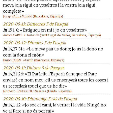
meva joia sigui en vosaltres i la vostra joia sigui
completa»
Josep VALL i Mundó (Barcelona, Espanya)
2020-05-13: Dimecres 5 de Pasqua
Jn
15,1-8: «Estigueu en mi i jo en vosaltres»
Antoni CAROL i Hostench (Sant Cugat del Vallès, Barcelona, Espanya)
2020-05-12: Dimarts 5 de Pasqua
Jn
14,27-31a: «La meva pau us dono; jo us la dono no
com la dona el món»
Enric CASES i Martín (Barcelona, Espanya)
2020-05-11: Dilluns 5 de Pasqua
Jn
14,21-26: «El Paràclit, l’Esperit Sant que el Pare
enviarà en nom meu, ell us ensenyarà totes les coses i
us recordarà tot el que us he dit»
Norbert ESTARRIOL i Seseras (Lleida, Espanya)
2020-05-10: Diumenge 5 (A) de Pasqua
Jn
14,1-12: «Jo soc el camí, la veritat i la vida. Ningú no
ve al Pare si no és per mi»