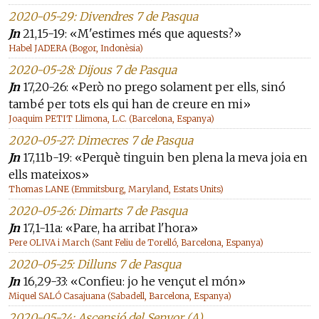
2020-05-29: Divendres 7 de Pasqua
Jn
21,15-19: «M'estimes més que aquests?»
Habel JADERA (Bogor, Indonèsia)
2020-05-28: Dijous 7 de Pasqua
Jn
17,20-26: «Però no prego solament per ells, sinó
també per tots els qui han de creure en mi»
Joaquim PETIT Llimona, L.C. (Barcelona, Espanya)
2020-05-27: Dimecres 7 de Pasqua
Jn
17,11b-19: «Perquè tinguin ben plena la meva joia en
ells mateixos»
Thomas LANE (Emmitsburg, Maryland, Estats Units)
2020-05-26: Dimarts 7 de Pasqua
Jn
17,1-11a: «Pare, ha arribat l'hora»
Pere OLIVA i March (Sant Feliu de Torelló, Barcelona, Espanya)
2020-05-25: Dilluns 7 de Pasqua
Jn
16,29-33: «Confieu: jo he vençut el món»
Miquel SALÓ Casajuana (Sabadell, Barcelona, Espanya)
2020-05-24: Ascensió del Senyor (A)