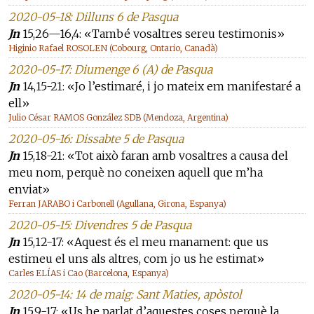
2020-05-18: Dilluns 6 de Pasqua
Jn
15,26—16,4: «També vosaltres sereu testimonis»
Higinio Rafael ROSOLEN (Cobourg, Ontario, Canadà)
2020-05-17: Diumenge 6 (A) de Pasqua
Jn
14,15-21: «Jo l’estimaré, i jo mateix em manifestaré a
ell»
Julio César RAMOS González SDB (Mendoza, Argentina)
2020-05-16: Dissabte 5 de Pasqua
Jn
15,18-21: «Tot això faran amb vosaltres a causa del
meu nom, perquè no coneixen aquell que m’ha
enviat»
Ferran JARABO i Carbonell (Agullana, Girona, Espanya)
2020-05-15: Divendres 5 de Pasqua
Jn
15,12-17: «Aquest és el meu manament: que us
estimeu el uns als altres, com jo us he estimat»
Carles ELÍAS i Cao (Barcelona, Espanya)
2020-05-14: 14 de maig: Sant Maties, apòstol
Jn
15,9-17: «Us he parlat d’aquestes coses perquè la