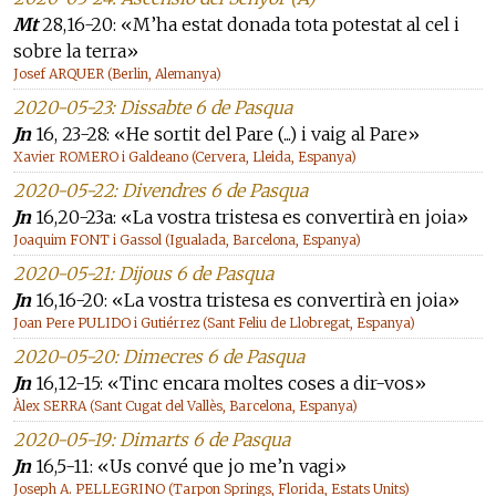
Mt
28,16-20: «M’ha estat donada tota potestat al cel i
sobre la terra»
Josef ARQUER (Berlin, Alemanya)
2020-05-23: Dissabte 6 de Pasqua
Jn
16, 23-28: «He sortit del Pare (...) i vaig al Pare»
Xavier ROMERO i Galdeano (Cervera, Lleida, Espanya)
2020-05-22: Divendres 6 de Pasqua
Jn
16,20-23a: «La vostra tristesa es convertirà en joia»
Joaquim FONT i Gassol (Igualada, Barcelona, Espanya)
2020-05-21: Dijous 6 de Pasqua
Jn
16,16-20: «La vostra tristesa es convertirà en joia»
Joan Pere PULIDO i Gutiérrez (Sant Feliu de Llobregat, Espanya)
2020-05-20: Dimecres 6 de Pasqua
Jn
16,12-15: «Tinc encara moltes coses a dir-vos»
Àlex SERRA (Sant Cugat del Vallès, Barcelona, Espanya)
2020-05-19: Dimarts 6 de Pasqua
Jn
16,5-11: «Us convé que jo me’n vagi»
Joseph A. PELLEGRINO (Tarpon Springs, Florida, Estats Units)