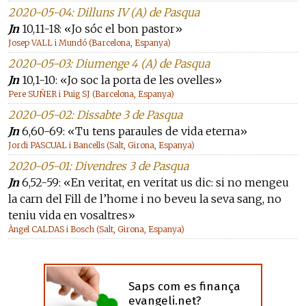
2020-05-04: Dilluns IV (A) de Pasqua
Jn
10,11-18: «Jo sóc el bon pastor»
Josep VALL i Mundó (Barcelona, Espanya)
2020-05-03: Diumenge 4 (A) de Pasqua
Jn
10,1-10: «Jo soc la porta de les ovelles»
Pere SUÑER i Puig SJ (Barcelona, Espanya)
2020-05-02: Dissabte 3 de Pasqua
Jn
6,60-69: «Tu tens paraules de vida eterna»
Jordi PASCUAL i Bancells (Salt, Girona, Espanya)
2020-05-01: Divendres 3 de Pasqua
Jn
6,52-59: «En veritat, en veritat us dic: si no mengeu
la carn del Fill de l’home i no beveu la seva sang, no
teniu vida en vosaltres»
Àngel CALDAS i Bosch (Salt, Girona, Espanya)
Saps com es finança
evangeli.net?