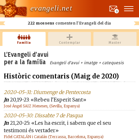
evangeli.net
0
222 mossens
comenten l'Evangeli del dia
Família
Contemplar
Master
L’Evangeli d’avui
per a la família
Evangeli d'avui + imatge + catequesis
Històric comentaris (Maig de 2020)
2020-05-31: Diumenge de Pentecosta
Jn
20,19-23: «Rebeu l'Esperit Sant»
José Ángel SAIZ Meneses, (Sevilla, Espanya)
2020-05-30: Dissabte 7 de Pasqua
Jn
21,20-25: «Les ha escrit, i sabem que el seu
testimoni és vertader»
Fidel CATALÁN i Catalán (Terrassa, Barcelona, Espanya)