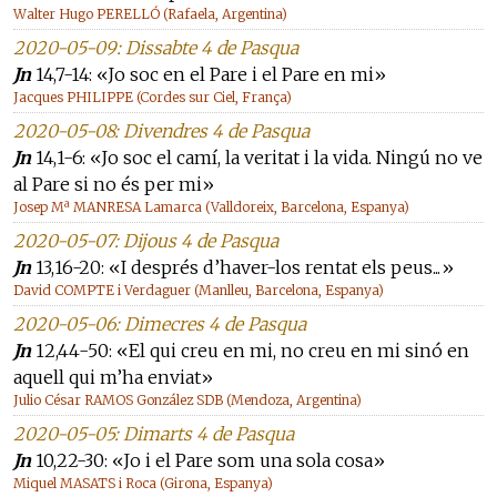
Walter Hugo PERELLÓ (Rafaela, Argentina)
2020-05-09: Dissabte 4 de Pasqua
Jn
14,7-14: «Jo soc en el Pare i el Pare en mi»
Jacques PHILIPPE (Cordes sur Ciel, França)
2020-05-08: Divendres 4 de Pasqua
Jn
14,1-6: «Jo soc el camí, la veritat i la vida. Ningú no ve
al Pare si no és per mi»
Josep Mª MANRESA Lamarca (Valldoreix, Barcelona, Espanya)
2020-05-07: Dijous 4 de Pasqua
Jn
13,16-20: «I després d’haver-los rentat els peus...»
David COMPTE i Verdaguer (Manlleu, Barcelona, Espanya)
2020-05-06: Dimecres 4 de Pasqua
Jn
12,44-50: «El qui creu en mi, no creu en mi sinó en
aquell qui m’ha enviat»
Julio César RAMOS González SDB (Mendoza, Argentina)
2020-05-05: Dimarts 4 de Pasqua
Jn
10,22-30: «Jo i el Pare som una sola cosa»
Miquel MASATS i Roca (Girona, Espanya)