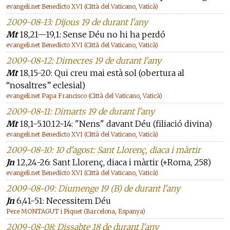
evangeli.net Benedicto XVI (Città del Vaticano, Vaticà)
2009-08-13: Dijous 19 de durant l'any
Mt
18,21—19,1: Sense Déu no hi ha perdó
evangeli.net Benedicto XVI (Città del Vaticano, Vaticà)
2009-08-12: Dimecres 19 de durant l'any
Mt
18,15-20: Qui creu mai està sol (obertura al
“nosaltres” eclesial)
evangeli.net Papa Francisco (Città del Vaticano, Vaticà)
2009-08-11: Dimarts 19 de durant l'any
Mt
18,1-5.10.12-14: "Nens" davant Déu (filiació divina)
evangeli.net Benedicto XVI (Città del Vaticano, Vaticà)
2009-08-10: 10 d'agost: Sant Llorenç, diaca i màrtir
Jn
12,24-26: Sant Llorenç, diaca i màrtir (+Roma, 258)
evangeli.net Benedicto XVI (Città del Vaticano, Vaticà)
2009-08-09: Diumenge 19 (B) de durant l'any
Jn
6,41-51: Necessitem Déu
Pere MONTAGUT i Piquet (Barcelona, Espanya)
2009-08-08: Dissabte 18 de durant l'any