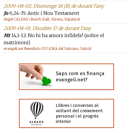
2009-08-02: Diumenge 18 (B) de durant l'any
Jn
6,24-35: Antic i Nou Testament
Àngel CALDAS i Bosch (Salt, Girona, Espanya)
2009-08-01: Dissabte 17 de durant l'any
Mt
14,1-12: No hi ha amors infidels! (sobre el
matrimoni)
evangeli.net Benedicto XVI (Città del Vaticano, Vaticà)
Saps com es finança
evangeli.net?
Llibres i converses al
voltant del creixement
personal i el progrés
interior