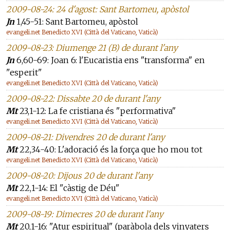
2009-08-24: 24 d'agost: Sant Bartomeu, apòstol
Jn
1,45-51: Sant Bartomeu, apòstol
evangeli.net Benedicto XVI (Città del Vaticano, Vaticà)
2009-08-23: Diumenge 21 (B) de durant l'any
Jn
6,60-69: Joan 6: l'Eucaristia ens "transforma" en
"esperit"
evangeli.net Benedicto XVI (Città del Vaticano, Vaticà)
2009-08-22: Dissabte 20 de durant l'any
Mt
23,1-12: La fe cristiana és "performativa"
evangeli.net Benedicto XVI (Città del Vaticano, Vaticà)
2009-08-21: Divendres 20 de durant l'any
Mt
22,34-40: L'adoració és la força que ho mou tot
evangeli.net Benedicto XVI (Città del Vaticano, Vaticà)
2009-08-20: Dijous 20 de durant l'any
Mt
22,1-14: El "càstig de Déu"
evangeli.net Benedicto XVI (Città del Vaticano, Vaticà)
2009-08-19: Dimecres 20 de durant l'any
Mt
20,1-16: "Atur espiritual" (paràbola dels vinyaters