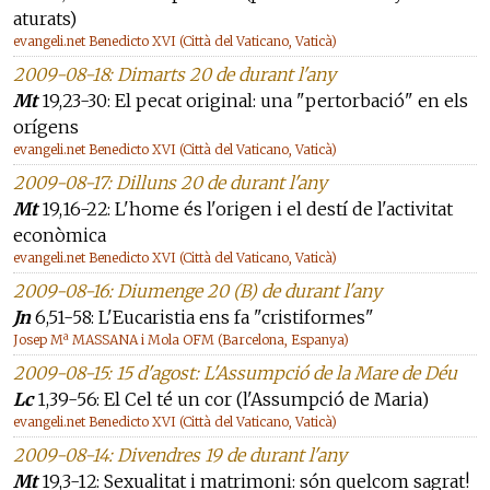
aturats)
evangeli.net Benedicto XVI (Città del Vaticano, Vaticà)
2009-08-18: Dimarts 20 de durant l'any
Mt
19,23-30: El pecat original: una "pertorbació" en els
orígens
evangeli.net Benedicto XVI (Città del Vaticano, Vaticà)
2009-08-17: Dilluns 20 de durant l'any
Mt
19,16-22: L'home és l'origen i el destí de l'activitat
econòmica
evangeli.net Benedicto XVI (Città del Vaticano, Vaticà)
2009-08-16: Diumenge 20 (B) de durant l'any
Jn
6,51-58: L'Eucaristia ens fa "cristiformes"
Josep Mª MASSANA i Mola OFM (Barcelona, Espanya)
2009-08-15: 15 d'agost: L'Assumpció de la Mare de Déu
Lc
1,39-56: El Cel té un cor (l'Assumpció de Maria)
evangeli.net Benedicto XVI (Città del Vaticano, Vaticà)
2009-08-14: Divendres 19 de durant l'any
Mt
19,3-12: Sexualitat i matrimoni: són quelcom sagrat!