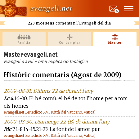
evangeli.net
0
223 mossens
comenten l'Evangeli del dia
Família
Contemplar
Master
Master·evangeli.net
Evangeli d'avui + breu explicació teològica
Històric comentaris (Agost de 2009)
2009-08-31: Dilluns 22 de durant l'any
Lc
4,16-30: El bé comú: el bé de tot l'home per a tots
els homes
evangeli.net Benedicto XVI (Città del Vaticano, Vaticà)
2009-08-30: Diumenge 22 (B) de durant l'any
Mc
7,1-8.14-15.21-23: La font de l'amor pur
evangeli.net Benedicto XVI (Città del Vaticano, Vaticà)