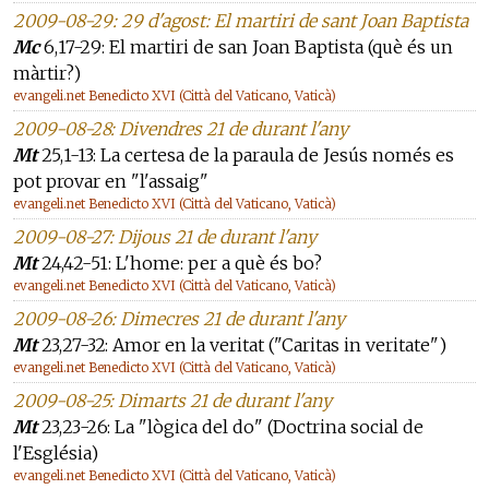
2009-08-29: 29 d'agost: El martiri de sant Joan Baptista
Mc
6,17-29: El martiri de san Joan Baptista (què és un
màrtir?)
evangeli.net Benedicto XVI (Città del Vaticano, Vaticà)
2009-08-28: Divendres 21 de durant l'any
Mt
25,1-13: La certesa de la paraula de Jesús només es
pot provar en "l'assaig"
evangeli.net Benedicto XVI (Città del Vaticano, Vaticà)
2009-08-27: Dijous 21 de durant l'any
Mt
24,42-51: L'home: per a què és bo?
evangeli.net Benedicto XVI (Città del Vaticano, Vaticà)
2009-08-26: Dimecres 21 de durant l'any
Mt
23,27-32: Amor en la veritat ("Caritas in veritate")
evangeli.net Benedicto XVI (Città del Vaticano, Vaticà)
2009-08-25: Dimarts 21 de durant l'any
Mt
23,23-26: La "lògica del do" (Doctrina social de
l'Església)
evangeli.net Benedicto XVI (Città del Vaticano, Vaticà)