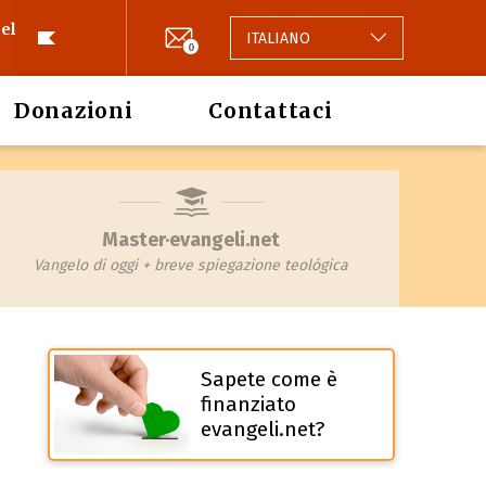
el
ITALIANO
0
Donazioni
Contattaci
Master·evangeli.net
Vangelo di oggi + breve spiegazione teológica
Sapete come è
finanziato
evangeli.net?