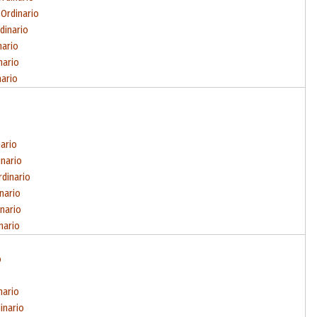
 Ordinario
dinario
nario
nario
nario
nario
inario
rdinario
inario
inario
nario
o
o
o
nario
inario