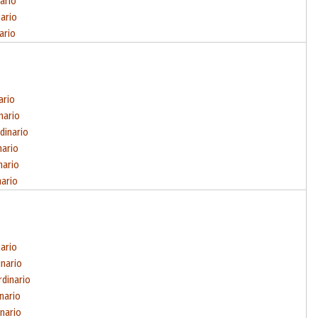
ario
nario
ario
ario
nario
dinario
nario
nario
nario
nario
inario
rdinario
inario
inario