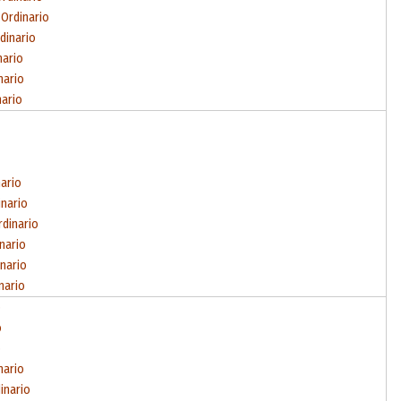
 Ordinario
dinario
nario
nario
nario
nario
inario
rdinario
inario
inario
nario
o
o
o
nario
inario