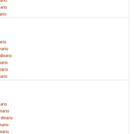
ario
nario
ario
ario
nario
dinario
nario
nario
nario
nario
inario
rdinario
inario
inario