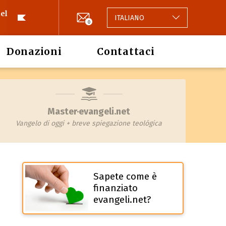
el
ITALIANO
0
Donazioni
Contattaci
Master·evangeli.net
Vangelo di oggi + breve spiegazione teológica
Sapete come è
finanziato
evangeli.net?