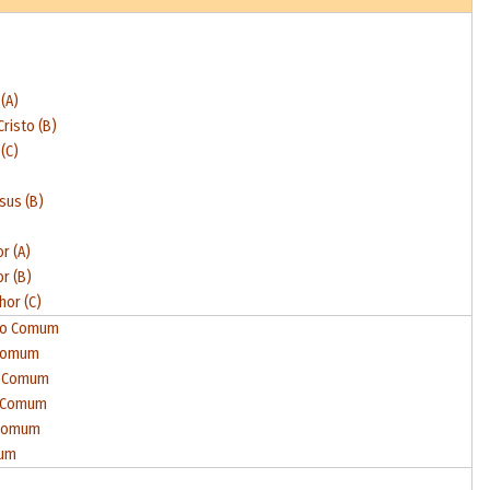
(A)
risto (B)
(C)
sus (B)
r (A)
r (B)
hor (C)
mpo Comum
 Comum
o Comum
o Comum
 Comum
mum