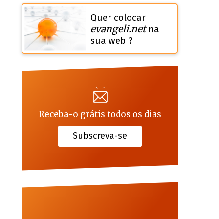
Quer colocar
evangeli.net
na
sua web ?
Receba-o grátis todos os dias
Subscreva-se